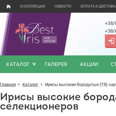
О КОЛЛЕКЦИИ
НОВОСТИ
ОПЛАТА И ДОСТАВК
+38/
+38/
САД
ИРИСОВ
КАТАЛОГ
ГАЛЕРЕЯ
АКЦИИ
С
Главная
Каталог
Ирисы высокие бородатые (TB) за
Ирисы высокие бород
селекционеров
A New Beginning
A