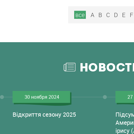
Tasco
все
A
B
C
D
E
F
Tompkins
V. Wood
НОВОСТ
30 ноября 2024
27
Відкриття сезону 2025
Підсу
Амери
ірису 