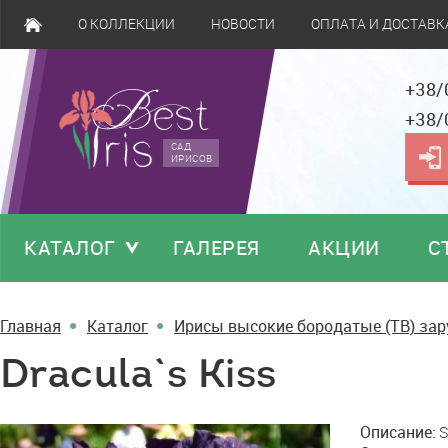
О КОЛЛЕКЦИИ
НОВОСТИ
ОПЛАТА И ДОСТАВК
+38/
+38/
САД
ИРИСОВ
КАТАЛОГ
ГАЛЕРЕЯ
АКЦИИ
С
Главная
Каталог
Ирисы высокие бородатые (TB) за
Dracula`s Kiss
Dracula`s
Описание:
S