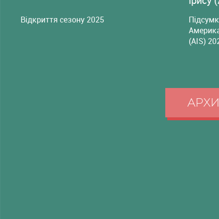
ірису 
Відкриття сезону 2025
Підсумк
Америка
(AIS) 20
АРХ