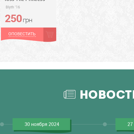
Blyth '16
250
грн
грн
ОПОВЕСТИТЬ
НОВОСТ
30 ноября 2024
27