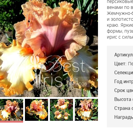
персиковые
On
венами по в
Ya
Жемчужно-б
и золотист
краю. Ярки
формы, пуз
ирис с сил
Артикул
Цвет:
П
Селекци
Год инт
Срок цв
Высота 
Страна 
Kiss The Princess
Награды
Blyth’16, VVE, 94.
Лавандовые, с
розоватым оттенком,
стандарты. Мягкиие