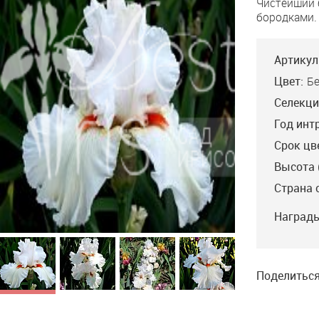
Чистейший 
бородками.
Артикул
Цвет:
Б
Селекци
Год инт
Срок цв
Высота 
Страна 
Награды
Blanket of Snow
Johnson’ 06, ML, 104.
Шикарный молочно-
белый ирис с лимонно-
желтым вливанием у
Поделиться
основания лепестков.
Оранжево-жёлтые
бородки. Небольшой