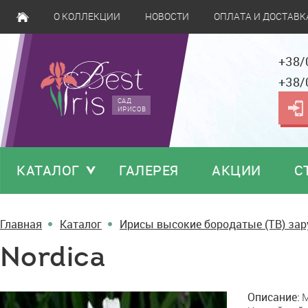
О КОЛЛЕКЦИИ
НОВОСТИ
ОПЛАТА И ДОСТАВК
+38/
+38/
САД
ИРИСОВ
КАТАЛОГ
ГАЛЕРЕЯ
АКЦИИ
С
Главная
Каталог
Ирисы высокие бородатые (TB) за
Nordica
Nordica
Описание:
M