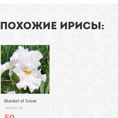
сладкий аромат.
Мощный!
104
см
ПОХОЖИЕ ИРИСЫ:
2006
Blanket of Snow
Johnson '06
50
грн