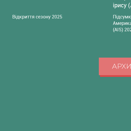
ірису 
Відкриття сезону 2025
Підсумк
Америка
(AIS) 20
АРХ