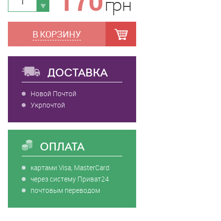
170
грн
В КОРЗИНУ
ДОСТАВКА
Новой Почтой
Укрпочтой
ОПЛАТА
картами Visa, MasterCard
через систему Приват24
почтовым переводом