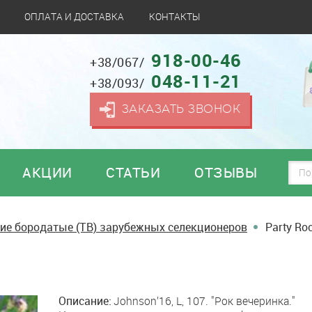
ОПЛАТА И ДОСТАВКА
КОНТАКТЫ
918-00-46
+38/067/
048-11-21
+38/093/
ЗАКАЗАТЬ ЗВОНОК
АКЦИИ
СТАТЬИ
ОТЗЫВЫ
ие бородатые (TB) зарубежных селекционеров
Party Ro
Описание:
Johnson’16, L, 107. "Рок вечеринка."