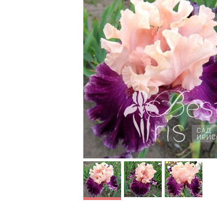
Rock
Fluent Mandarin
Blyth'06, ЕМ,
91. Насыщенно-
розовые, глянцевые
стандарты, темнее у
основания, бургунди –