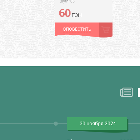
Blyth '06
60
грн
грн
ОПОВЕСТИТЬ
30 ноября 2024