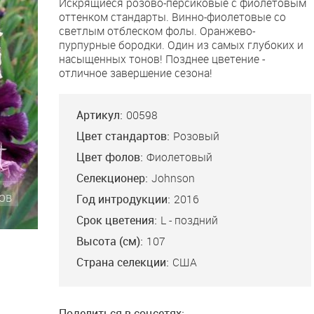
Искрящиеся розово-персиковые с фиолетовым
оттенком стандарты. Винно-фиолетовые со
светлым отблеском фолы. Оранжево-
пурпурные бородки. Один из самых глубоких и
насыщенных тонов! Позднее цветение -
отличное завершение сезона!
Артикул:
00598
Цвет стандартов:
Розовый
Цвет фолов:
Фиолетовый
Селекционер:
Johnson
Год интродукции:
2016
Срок цветения:
L - поздний
Высота (см):
107
Страна селекции:
США
Поделиться в соцсетях: