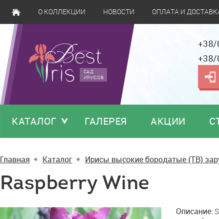
О КОЛЛЕКЦИИ
НОВОСТИ
ОПЛАТА И ДОСТАВК
+38/
+38/
САД
ИРИСОВ
КАТАЛОГ
ГАЛЕРЕЯ
АКЦИИ
С
Главная
Каталог
Ирисы высокие бородатые (TB) за
Raspberry Wine
Raspberry
Описание:
S