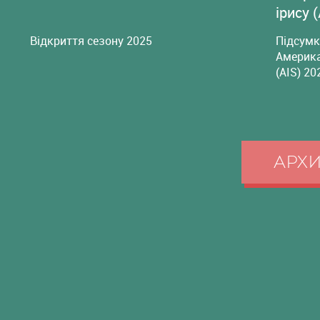
ірису 
Відкриття сезону 2025
Підсумк
Америка
(AIS) 20
АРХ