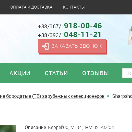
ОПЛАТА И ДОСТАВКА
КОНТАКТЫ
918-00-46
+38/067/
048-11-21
+38/093/
ЗАКАЗАТЬ ЗВОНОК
АКЦИИ
СТАТЬИ
ОТЗЫВЫ
ие бородатые (TB) зарубежных селекционеров
Sharpsho
Описание:
Keppel’00, M, 94, HM’02, AM’04.