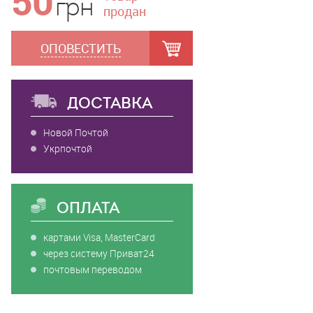
50
грн
продан
ОПОВЕСТИТЬ
ДОСТАВКА
Новой Почтой
Укрпочтой
ОПЛАТА
картами Visa, MasterCard
через систему Приват24
почтовым переводом