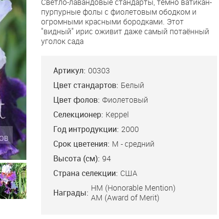
Светло-лавандовые стандарты, темно ватикан-
пурпурные фолы с фиолетовым ободком и
огромными красными бородками. Этот
"видный" ирис оживит даже самый потаённый
уголок сада
Артикул:
00303
Цвет стандартов:
Белый
Цвет фолов:
Фиолетовый
Селекционер:
Keppel
Год интродукции:
2000
Срок цветения:
М - средний
Высота (см):
94
Страна селекции:
США
HM (Honorable Mention)
Награды:
AM (Award of Merit)