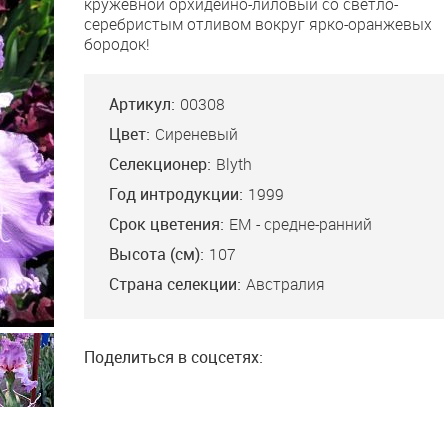
кружевной орхидейно-лиловый со светло-
серебристым отливом вокруг ярко-оранжевых
бородок!
Артикул:
00308
Цвет:
Сиреневый
Селекционер:
Blyth
Год интродукции:
1999
Срок цветения:
ЕМ - средне-ранний
Высота (см):
107
Страна селекции:
Австралия
Поделиться в соцсетях: