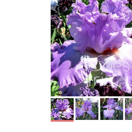
Romance
Feature Attraction
Schreiner’94, L, 94,
President’s Cup'94,
HM’96, Walter Cup’96,
AM’98. Сиренево-
виноградный с белым
сигналом прекрасно
дополняется белой