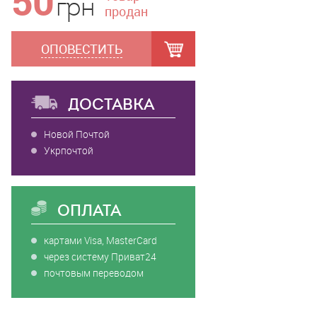
50
грн
продан
ОПОВЕСТИТЬ
ДОСТАВКА
Новой Почтой
Укрпочтой
ОПЛАТА
картами Visa, MasterCard
через систему Приват24
почтовым переводом