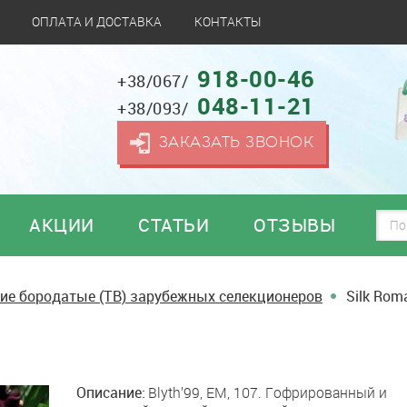
ОПЛАТА И ДОСТАВКА
КОНТАКТЫ
918-00-46
+38/067/
048-11-21
+38/093/
ЗАКАЗАТЬ ЗВОНОК
АКЦИИ
СТАТЬИ
ОТЗЫВЫ
ие бородатые (TB) зарубежных селекционеров
Silk Rom
Описание:
Blyth’99, EM, 107. Гофрированный и