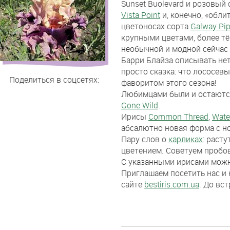
Sunset Buolevard и розовый
сезона
Vista Point
и, конечно, «обл
2018
цветоносах сорта
Galway Pip
крупными цветами, более т
необычной и модной сейчас
Барри Блайза описывать не
просто сказка: что лососев
Поделиться в соцсетях:
фаворитом этого сезона!
Любимцами были и остаютс
Gone Wild
.
Ирисы
Common Thread
,
Wate
абсалютно новая форма с н
Пару слов о
карликах
: раст
цветением. Советуем пробова
С указанными ирисами можно
Приглашаем посетить нас и
сайте
bestiris.com.ua
. До вс