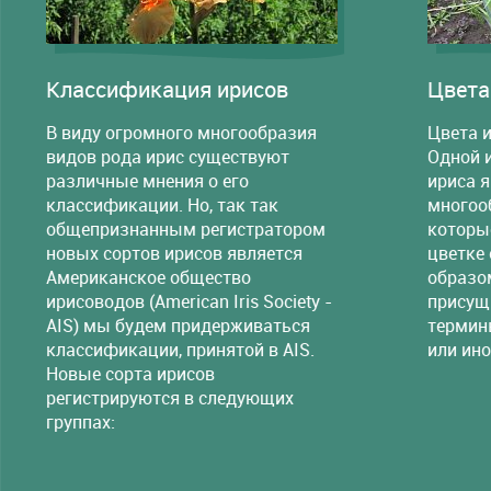
Классификация ирисов
Цвета
В виду огромного многообразия
Цвета и
видов рода ирис существуют
Одной 
различные мнения о его
ириса 
классификации. Но, так так
многооб
общепризнанным регистратором
которы
новых сортов ирисов является
цветке
Американское общество
образо
ирисоводов (American Iris Society -
присущ
AIS) мы будем придерживаться
термин
классификации, принятой в AIS.
или ино
Новые сорта ирисов
регистрируются в следующих
группах: