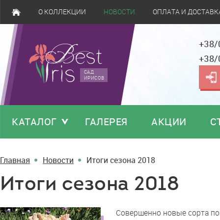
О КОЛЛЕКЦИИ
НОВОСТИ
ОПЛАТА И ДОСТАВК
+38/
+38/
САД
ИРИСОВ
КАТАЛОГ
ГАЛЕРЕЯ
АКЦИИ
С
Главная
Новости
Итоги сезона 2018
Итоги сезона 2018
Итоги
Совершенно новые сорта пок