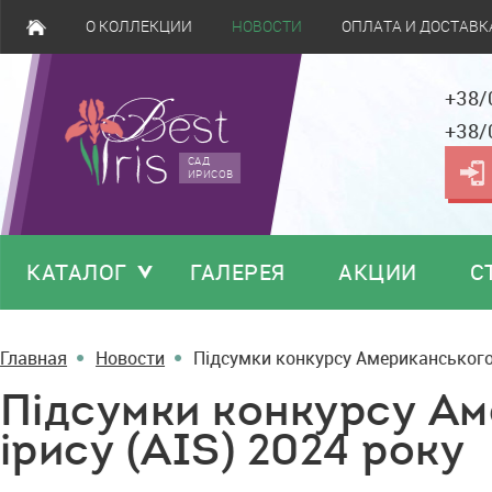
О КОЛЛЕКЦИИ
НОВОСТИ
ОПЛАТА И ДОСТАВК
+38/
+38/
САД
ИРИСОВ
КАТАЛОГ
ГАЛЕРЕЯ
АКЦИИ
С
Главная
Новости
Підсумки конкурсу Американського 
Підсумки конкурсу Ам
ірису (AIS) 2024 року