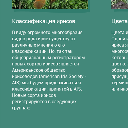
Классификация ирисов
Цвета
В виду огромного многообразия
Цвета и
видов рода ирис существуют
Одной 
различные мнения о его
ириса 
классификации. Но, так так
многооб
общепризнанным регистратором
которы
новых сортов ирисов является
цветке
Американское общество
образо
ирисоводов (American Iris Society -
присущ
AIS) мы будем придерживаться
термин
классификации, принятой в AIS.
или ино
Новые сорта ирисов
регистрируются в следующих
группах: