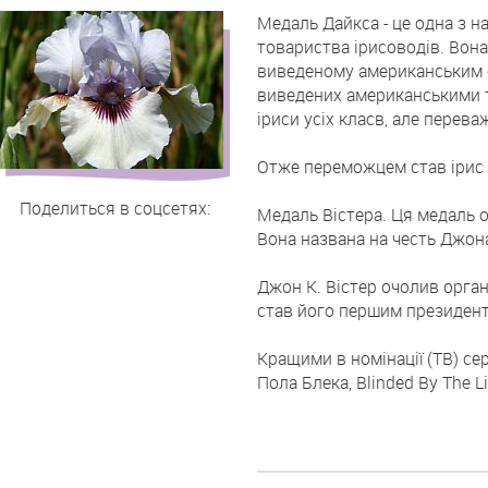
Підсумки
Медаль Дайкса - це одна з
товариства ірисоводів. Вон
конкурсу
виведеному американським с
Американського
виведених американськими 
товариства
іриси усіх класв, але перева
ірису
Отже переможцем став ірис
(AIS)
2024
Поделиться в соцсетях:
Медаль Вістера. Ця медаль 
року
Вона названа на честь Джона
Джон К. Вістер очолив орган
став його першим президент
Кращими в номінації (ТВ) сер
Пола Блека, Blinded By The L