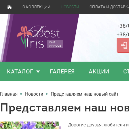
О КОЛЛЕКЦИИ
НОВОСТИ
ОПЛАТА И ДОСТАВК
+38/
+38/
САД
ИРИСОВ
КАТАЛОГ
ГАЛЕРЕЯ
АКЦИИ
С
Главная
Новости
Представляем наш новый сайт
Представляем наш но
Представляем
Дорогие друзья, любители и