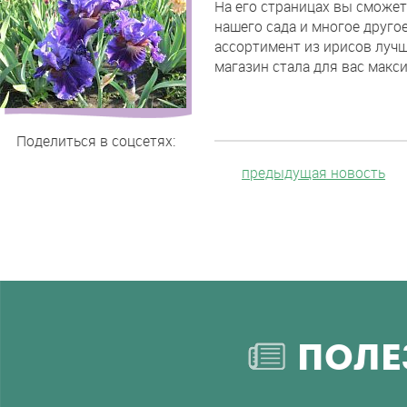
На его страницах вы сможе
наш
нашего сада и многое друго
новый
ассортимент из ирисов лучш
сайт
магазин стала для вас макс
Поделиться в соцсетях:
предыдущая новость
ПОЛЕ