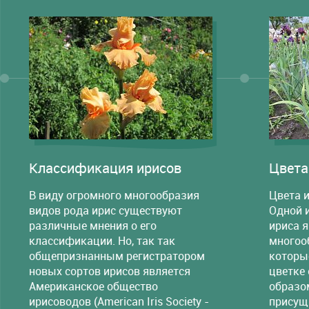
Классификация ирисов
Цвета
В виду огромного многообразия
Цвета и
видов рода ирис существуют
Одной 
различные мнения о его
ириса 
классификации. Но, так так
многооб
общепризнанным регистратором
которы
новых сортов ирисов является
цветке
Американское общество
образо
ирисоводов (American Iris Society -
присущ