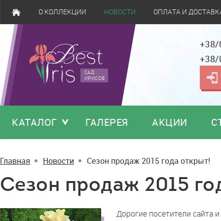
О КОЛЛЕКЦИИ
НОВОСТИ
ОПЛАТА И ДОСТАВК
+38/
+38/
САД
ИРИСОВ
КАТАЛОГ
ГАЛЕРЕЯ
АКЦИИ
С
Главная
Новости
Сезон продаж 2015 года открыт!
Сезон продаж 2015 го
Сезон
Дорогие посетители сайта и