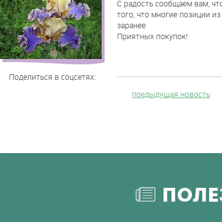
С радость сообщаем вам, чт
продаж
того, что многие позиции и
2015
заранее.
года
Приятных покупок!
открыт!
Поделиться в соцсетях:
предыдущая новость
ПОЛЕ