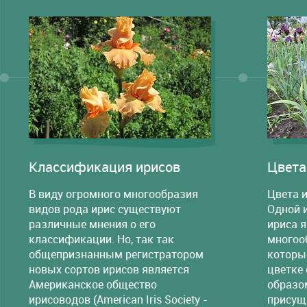
Классификация ирисов
Цвета
В виду огромного многообразия
Цвета и
видов рода ирис существуют
Одной 
различные мнения о его
ириса 
классификации. Но, так так
многооб
общепризнанным регистратором
которы
новых сортов ирисов является
цветке
Американское общество
образо
ирисоводов (American Iris Society -
присущ