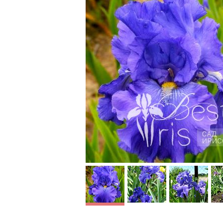
Suede
Shoes
Yaquina Blue
Indigo 
Schreiner’92, M, 94,
Schreiner
HM’94, AM’96, Franklin
99, HM’9
Cook Memorial Cup'96,
Перелив
WM’98, DM’01. Богатый
оттенков
синий цвет, прекрасная
фиолетов
форма цветка. Жёлтые
Огромны