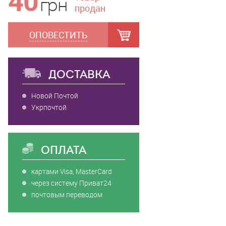
40
грн
продан
ОПОВЕСТИТЬ
ДОСТАВКА
Новой Почтой
Укрпочтой
ОПЛАТА
картами Visa, MasterCard
через систему Приват24
почтовым переводом