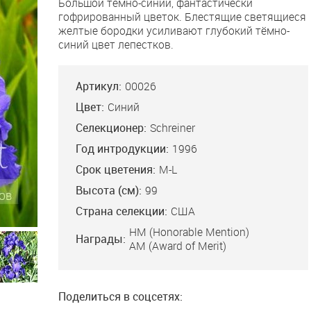
Большой темно-синий, фантастически
гофрированный цветок. Блестящие светящиеся
желтые бородки усиливают глубокий тёмно-
синий цвет лепестков.
Артикул:
00026
Цвет:
Синий
Селекционер:
Schreiner
Год интродукции:
1996
Срок цветения:
M-L
Высота (см):
99
Страна селекции:
США
Princess
HM (Honorable Mention)
Награды:
AM (Award of Merit)
’92, ML,
4, AM’97.
 различных
 индиго-
ого цвета.
Поделиться в соцсетях:
й и