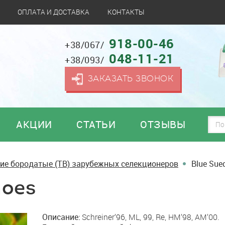
ОПЛАТА И ДОСТАВКА
КОНТАКТЫ
918-00-46
+38/067/
048-11-21
+38/093/
ЗАКАЗАТЬ ЗВОНОК
АКЦИИ
СТАТЬИ
ОТЗЫВЫ
ие бородатые (TB) зарубежных селекционеров
Blue Sue
hoes
Описание:
Schreiner’96, ML, 99, Re, HM’98, AM’00.