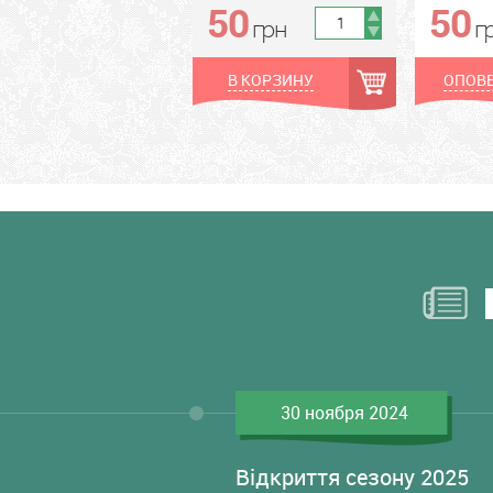
50
50
грн
грн
грн
г
В КОРЗИНУ
ОПОВЕ
30 ноября 2024
Відкриття сезону 2025