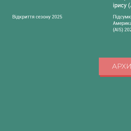
ірису 
Відкриття сезону 2025
Підсумк
Америка
(AIS) 20
АРХ