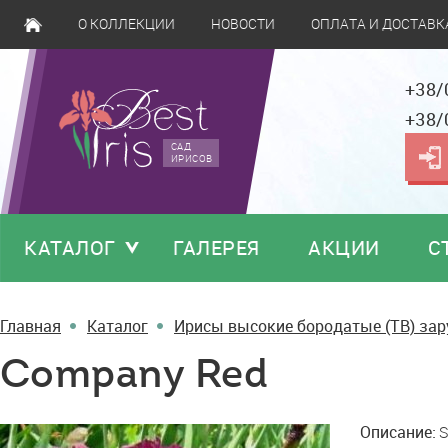
О КОЛЛЕКЦИИ
НОВОСТИ
ОПЛАТА И ДОСТАВК
+38/
+38/
САД
ИРИСОВ
КАТАЛОГ
ГАЛЕРЕЯ
АКЦИИ
С
Главная
Каталог
Ирисы высокие бородатые (TB) за
Company Red
Company
Описание:
S