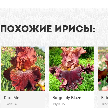
расходятся белые вены
Прекрасный
кра
образуя красивый
коричневый...
кори
узор....
91
91
см
см
ПОХОЖИЕ ИРИСЫ:
2014
2015
2
Dare Me
Burgundy Blaze
Fab
Black '14
Blyth '15
Blac