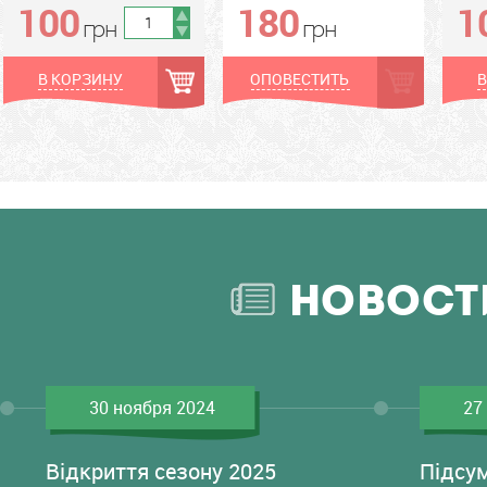
100
180
1
грн
грн
грн
грн
грн
В КОРЗИНУ
ОПОВЕСТИТЬ
В
НОВОСТ
30 ноября 2024
27
Відкриття сезону 2025
Підсу