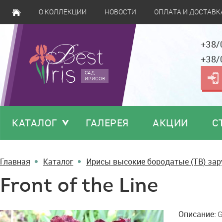
О КОЛЛЕКЦИИ
НОВОСТИ
ОПЛАТА И ДОСТАВК
+38/
+38/
САД
ИРИСОВ
КАТАЛОГ
ГАЛЕРЕЯ
АКЦИИ
С
Главная
Каталог
Ирисы высокие бородатые (TB) за
Front of the Line
Front
Описание:
G