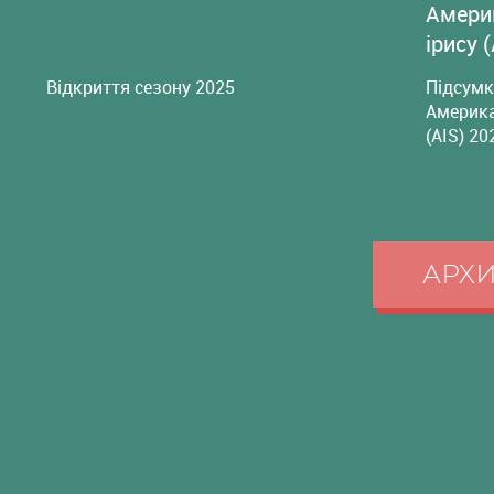
Амери
ірису 
Відкриття сезону 2025
Підсумк
Америка
(AIS) 20
АРХ