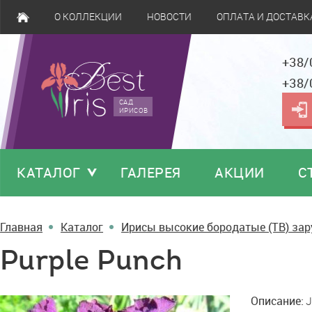
О КОЛЛЕКЦИИ
НОВОСТИ
ОПЛАТА И ДОСТАВК
+38/
+38/
САД
ИРИСОВ
КАТАЛОГ
ГАЛЕРЕЯ
АКЦИИ
С
Главная
Каталог
Ирисы высокие бородатые (TB) за
Purple Punch
Purple
Описание:
J