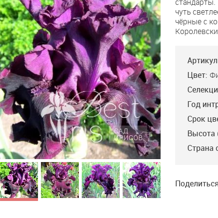
стандарты.
Punch
чуть светле
чёрные с к
Королевски
Артикул
Цвет:
Ф
Селекци
Год инт
Срок цв
Высота 
Страна 
Поделиться