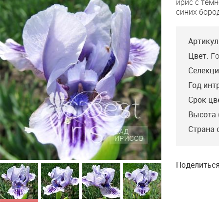
ирис с тём
синих боро
Артикул
Цвет:
Г
Селекци
Год инт
Срок цв
Высота 
Страна 
Поделиться