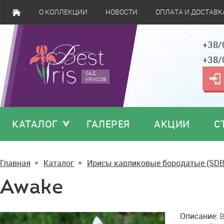
О КОЛЛЕКЦИИ
НОВОСТИ
ОПЛАТА И ДОСТАВК
+38/
+38/
САД
ИРИСОВ
КАТАЛОГ
ГАЛЕРЕЯ
АКЦИИ
С
Главная
Каталог
Ирисы карликовые бородатые (SDB
Awake
Awake
Описание:
B