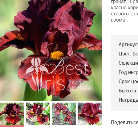
гранат." Г
Garnet
красно-кор
старого зо
аромат.
Артикул
Цвет:
Б
Селекци
Год инт
Срок цв
Высота 
Награды
Поделиться