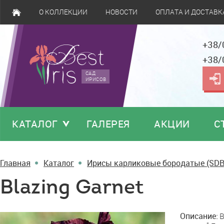
О КОЛЛЕКЦИИ
НОВОСТИ
ОПЛАТА И ДОСТАВК
+38/
+38/
САД
ИРИСОВ
КАТАЛОГ
ГАЛЕРЕЯ
АКЦИИ
С
Главная
Каталог
Ирисы карликовые бородатые (SDB
Blazing Garnet
Blazing
Описание:
B