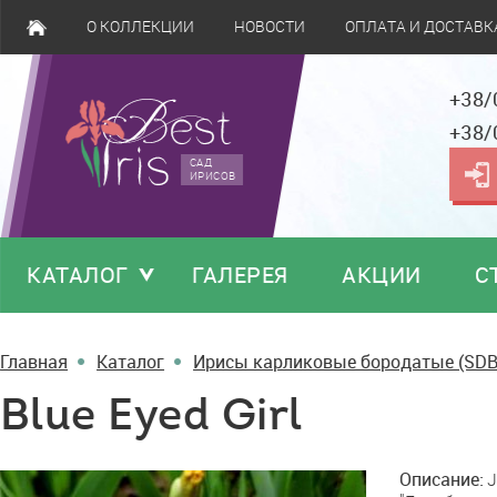
О КОЛЛЕКЦИИ
НОВОСТИ
ОПЛАТА И ДОСТАВК
+38/
+38/
САД
ИРИСОВ
КАТАЛОГ
ГАЛЕРЕЯ
АКЦИИ
С
Главная
Каталог
Ирисы карликовые бородатые (SDB
Blue Eyed Girl
Blue
Описание:
J