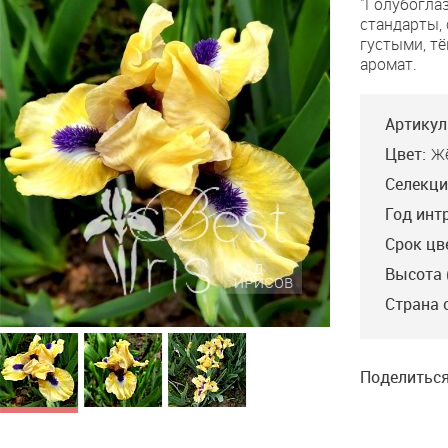
"Голубогла
Eyed
стандарты,
Girl
густыми, тё
аромат.
Артикул
Цвет:
Ж
Селекци
Год инт
Срок цв
Высота 
Страна 
Поделиться