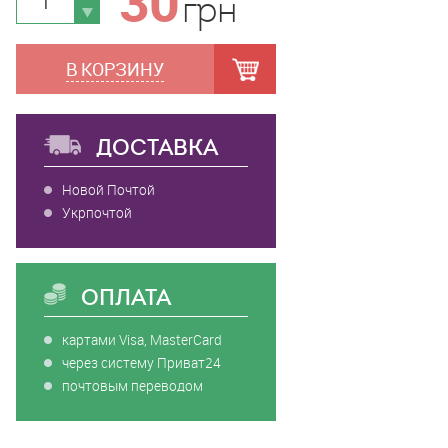
30
грн
В КОРЗИНУ
ДОСТАВКА
Новой Почтой
Укрпочтой
ОПЛАТА
картами Visa, MasterCard
через систему Приват24
почтовым переводом