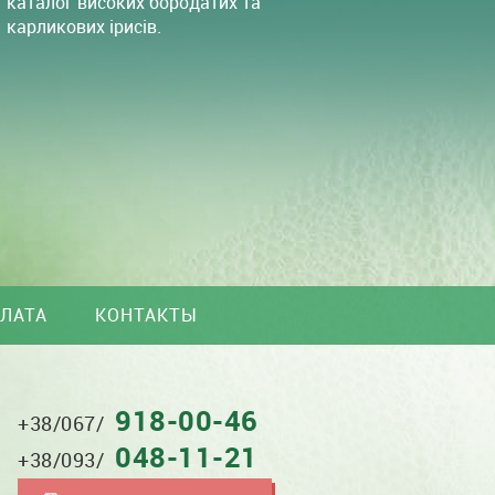
каталог високих бородатих та
карликових ірисів.
ПЛАТА
КОНТАКТЫ
918-00-46
(067)
+38/067/
918-
048-11-21
0046
+38/093/