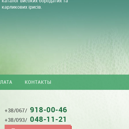
каталог високих бородатих та
карликових ірисів.
ПЛАТА
КОНТАКТЫ
918-00-46
(067)
+38/067/
918-
048-11-21
0046
+38/093/