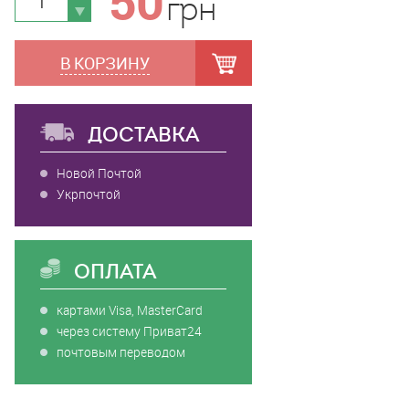
50
грн
В КОРЗИНУ
ДОСТАВКА
Новой Почтой
Укрпочтой
ОПЛАТА
картами Visa, MasterCard
через систему Приват24
почтовым переводом