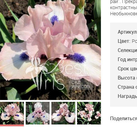
рай". Прек
To
контрастны
Paradise
Необыкнове
Артикул
Цвет:
Р
Селекци
Год инт
Срок цв
Высота 
Страна 
Награды
Поделиться