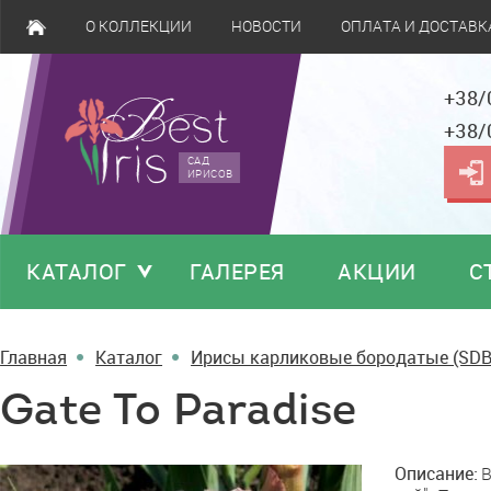
О КОЛЛЕКЦИИ
НОВОСТИ
ОПЛАТА И ДОСТАВК
+38/
+38/
САД
ИРИСОВ
КАТАЛОГ
ГАЛЕРЕЯ
АКЦИИ
С
Главная
Каталог
Ирисы карликовые бородатые (SDB
Gate To Paradise
Gate
Описание:
B