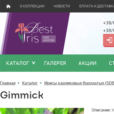
О КОЛЛЕКЦИИ
НОВОСТИ
ОПЛАТА И ДОСТАВК
+38/
+38/
САД
ИРИСОВ
КАТАЛОГ
ГАЛЕРЕЯ
АКЦИИ
С
Главная
Каталог
Ирисы карликовые бородатые (SDB
Gimmick
Gimmick
Описание:
K