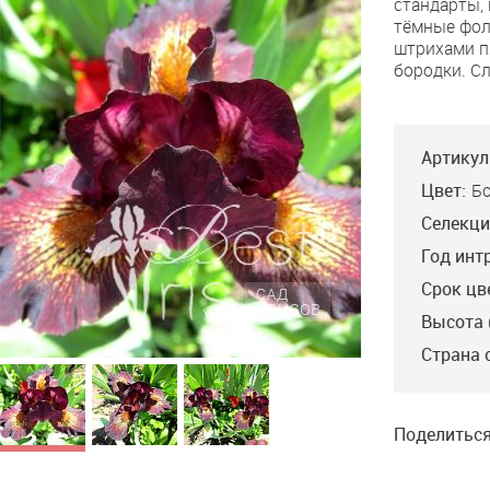
стандарты, 
тёмные фол
штрихами п
бородки. С
Артикул
Цвет:
Б
Селекци
Год инт
Срок цв
Высота 
Страна 
Поделиться