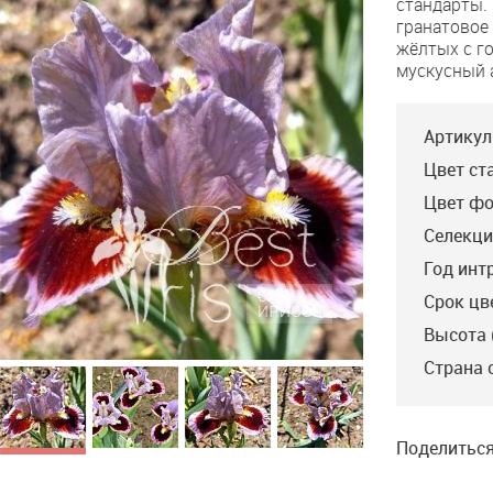
стандарты.
In
гранатовое
Circles
жёлтых с г
мускусный 
Артикул
Цвет ст
Цвет фо
Селекци
Год инт
Срок цв
Высота 
Страна 
Поделиться