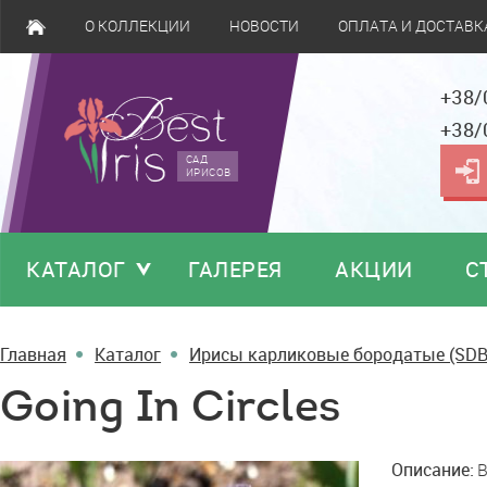
О КОЛЛЕКЦИИ
НОВОСТИ
ОПЛАТА И ДОСТАВК
+38/
+38/
САД
ИРИСОВ
КАТАЛОГ
ГАЛЕРЕЯ
АКЦИИ
С
Главная
Каталог
Ирисы карликовые бородатые (SDB
Going In Circles
Going
Описание:
B