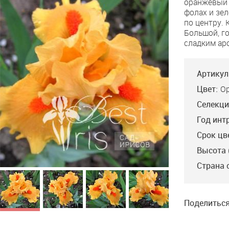
оранжевый 
фолах и зе
по центру.
Большой, г
сладким ар
Артикул
Цвет:
О
Селекци
Год инт
Срок цв
Высота 
Страна 
Поделиться