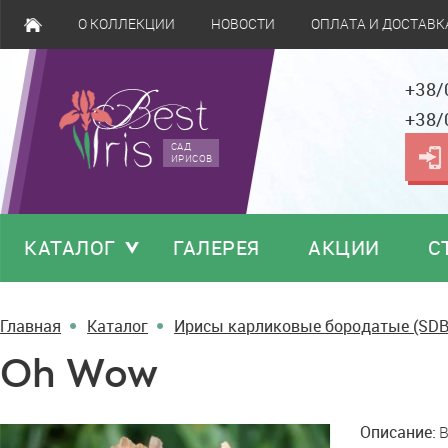
О КОЛЛЕКЦИИ
НОВОСТИ
ОПЛАТА И ДОСТАВК
+38/
+38/
САД
ИРИСОВ
КАТАЛОГ
ГАЛЕРЕЯ
АКЦИИ
С
Главная
Каталог
Ирисы карликовые бородатые (SDB
Oh Wow
Oh
Описание:
B