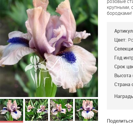
розовые ст
Wow
крупными, 
бородками!
Артикул
Цвет:
Р
Селекци
Год инт
Срок цв
Высота 
Страна 
Награды
Поделиться