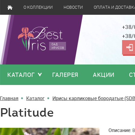
О КОЛЛЕКЦИИ
НОВОСТИ
ОПЛАТА И ДОСТАВК
+38/
+38/
САД
ИРИСОВ
КАТАЛОГ
ГАЛЕРЕЯ
АКЦИИ
С
Главная
Каталог
Ирисы карликовые бородатые (SDB
Platitude
Platitude
Описание:
B