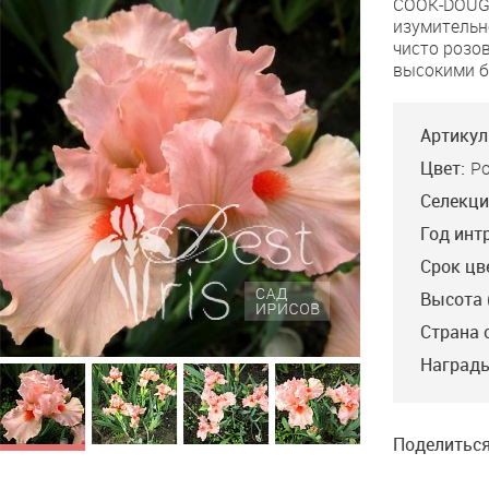
COOK-DOUGL
Pink
изумительн
чисто розо
высокими б
Артикул
Цвет:
Р
Селекци
Год инт
Срок цв
Высота 
Страна 
Награды
Поделиться