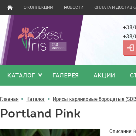
О КОЛЛЕКЦИИ
НОВОСТИ
ОПЛАТА И ДОСТАВК
+38/
+38/
САД
ИРИСОВ
КАТАЛОГ
ГАЛЕРЕЯ
АКЦИИ
С
Главная
Каталог
Ирисы карликовые бородатые (SDB
Portland Pink
Portland
Описание:
B