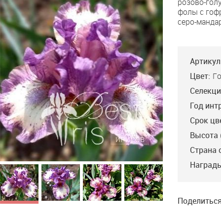
розово-гол
фолы с гоф
серо-манда
Артикул
Цвет:
Г
Селекци
Год инт
Срок цв
Высота 
Страна 
Награды
Поделиться