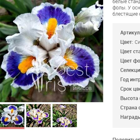
белые стан
Noted
фолы. У ос
блестящие 
Артикул
Цвет:
С
Цвет ст
Цвет фо
Селекци
Год инт
Срок цв
Высота 
Страна 
Награды
Поделиться