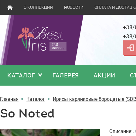
О КОЛЛЕКЦИИ
НОВОСТИ
ОПЛАТА И ДОСТАВК
+38/
+38/
САД
ИРИСОВ
КАТАЛОГ
ГАЛЕРЕЯ
АКЦИИ
С
Главная
Каталог
Ирисы карликовые бородатые (SDB
So Noted
So
Описание:
J