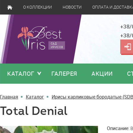
О КОЛЛЕКЦИИ
НОВОСТИ
ОПЛАТА И ДОСТАВК
+38/
+38/
САД
ИРИСОВ
КАТАЛОГ
ГАЛЕРЕЯ
АКЦИИ
С
Главная
Каталог
Ирисы карликовые бородатые (SDB
Total Denial
Total
Описание:
B