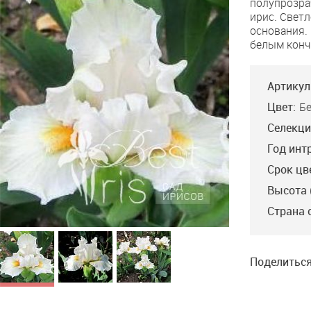
полупрозра
Denial
ирис. Светл
основания.
белым конч
Артикул
Цвет:
Б
Селекци
Год инт
Срок цв
Высота 
Страна 
Поделиться