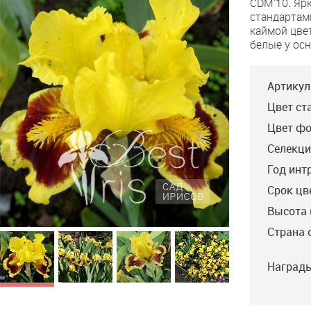
СDM’10. Яр
стандартами
каймой цве
белые у ос
Артикул
Цвет ст
Цвет фо
Селекци
Год инт
Срок цв
Высота 
Страна 
Награды