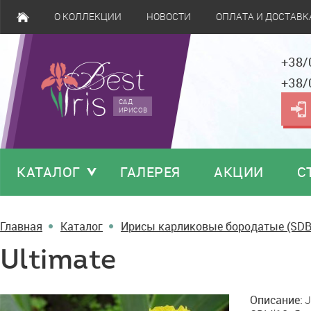
О КОЛЛЕКЦИИ
НОВОСТИ
ОПЛАТА И ДОСТАВК
+38/
+38/
САД
ИРИСОВ
КАТАЛОГ
ГАЛЕРЕЯ
АКЦИИ
С
Главная
Каталог
Ирисы карликовые бородатые (SDB
Ultimate
Ultimate
Описание:
J