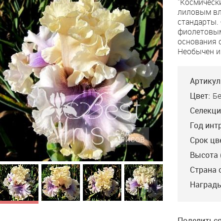
"Космически
Signal
лиловым вл
стандарты.
фиолетовым
основания 
Необычен и
Артикул
Цвет:
Б
Селекци
Год инт
Срок цв
Высота 
Страна 
Truth Or Dare
Награды
Johnson’18, L, 91, HM’21,
AM’23. Совершенно
новое направление в
цветовой гамме, ирис с
прозвищем "анютины
Поделиться