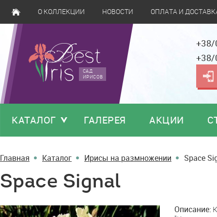
О КОЛЛЕКЦИИ
НОВОСТИ
ОПЛАТА И ДОСТАВК
+38/
+38/
САД
ИРИСОВ
КАТАЛОГ
ГАЛЕРЕЯ
АКЦИИ
С
Главная
Каталог
Ирисы на размножении
Space Si
Space Signal
Space
Описание:
K