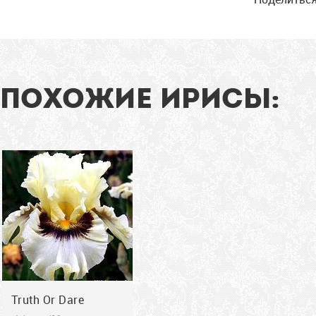
глазки". Стандарты
белые, лимонно-жёлтые
у...
91
см
ПОХОЖИЕ ИРИСЫ:
2018
Truth Or Dare