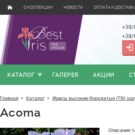
О КОЛЛЕКЦИИ
НОВОСТИ
ОПЛАТА И ДОСТАВК
+38/
+38/
САД
ИРИСОВ
КАТАЛОГ
ГАЛЕРЕЯ
АКЦИИ
С
Главная
Каталог
Ирисы высокие бородатые (TB) за
Acoma
Acoma
Описание:
M