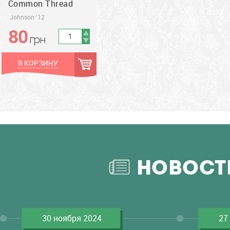
Common Thread
Johnson '12
80
грн
грн
В КОРЗИНУ
НОВОСТ
30 ноября 2024
27