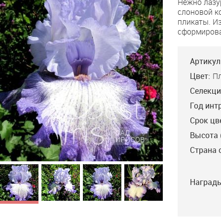
Нежно лазу
слоновой к
пликаты. И
сформирова
Артикул
Цвет:
П
Селекци
Год инт
Срок цв
Высота 
Страна 
Награды
Common Thread
Johnson’12, EM, 94,
HM’15. Лавандовые
полосочки на