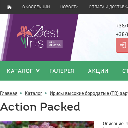
О КОЛЛЕКЦИИ
НОВОСТИ
ОПЛАТА И ДОСТАВК
+38/
+38/
САД
ИРИСОВ
КАТАЛОГ
ГАЛЕРЕЯ
АКЦИИ
С
Главная
Каталог
Ирисы высокие бородатые (TB) за
Action Packed
Action
Описание:
4