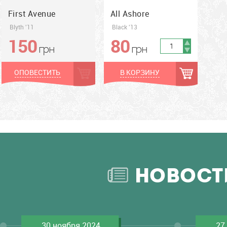
First Avenue
All Ashore
Blyth '11
Black '13
150
80
грн
грн
грн
грн
ОПОВЕСТИТЬ
В КОРЗИНУ
НОВОСТ
30 ноября 2024
27