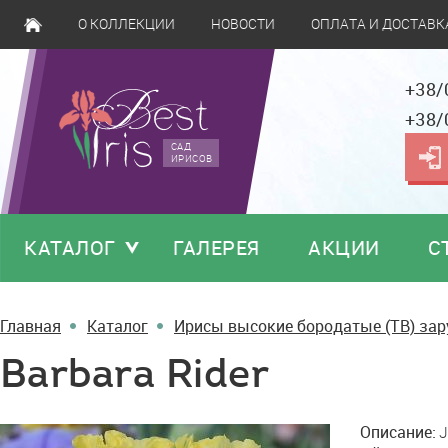
О КОЛЛЕКЦИИ
НОВОСТИ
ОПЛАТА И ДОСТАВК
+38/
+38/
САД
ИРИСОВ
КАТАЛОГ
ГАЛЕРЕЯ
АКЦИИ
С
Главная
Каталог
Ирисы высокие бородатые (TB) за
Barbara Rider
Barbara
Описание:
J