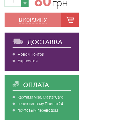
80
грн
В КОРЗИНУ
ДОСТАВКА
Новой Почтой
Укрпочтой
ОПЛАТА
картами Visa, MasterCard
через систему Приват24
почтовым переводом