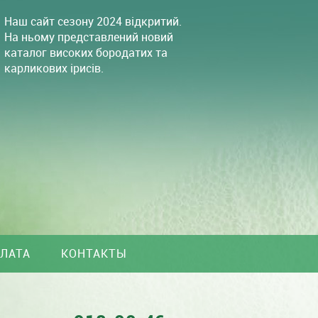
Наш сайт сезону 2024 відкритий.
На ньому представлений новий
каталог високих бородатих та
карликових ірисів.
ПЛАТА
КОНТАКТЫ
(067)