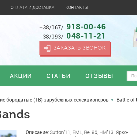
ОПЛАТА И ДОСТАВКА
КОНТАКТЫ
918-00-46
+38/067/
048-11-21
+38/093/
ЗАКАЗАТЬ ЗВОНОК
АКЦИИ
СТАТЬИ
ОТЗЫВЫ
ие бородатые (TB) зарубежных селекционеров
Battle of
Bands
Описание:
Sutton’11, ЕML, Re, 86, HM’13. Ярко-