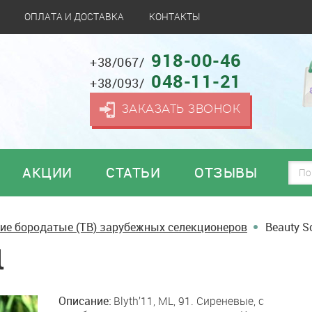
ОПЛАТА И ДОСТАВКА
КОНТАКТЫ
918-00-46
+38/067/
048-11-21
+38/093/
ЗАКАЗАТЬ ЗВОНОК
АКЦИИ
СТАТЬИ
ОТЗЫВЫ
ие бородатые (TB) зарубежных селекционеров
Beauty S
l
Описание:
Blyth’11, ML, 91. Сиреневые, с