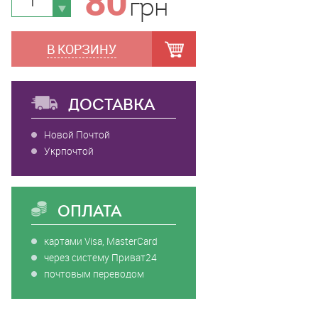
80
грн
В КОРЗИНУ
ДОСТАВКА
Новой Почтой
Укрпочтой
ОПЛАТА
картами Visa, MasterCard
через систему Приват24
почтовым переводом