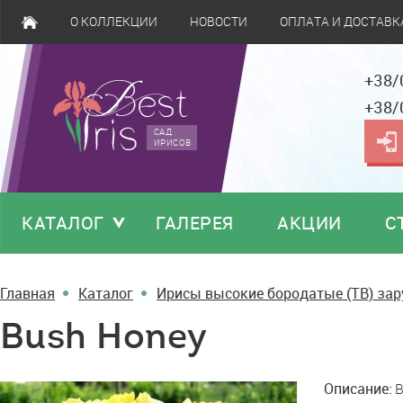
О КОЛЛЕКЦИИ
НОВОСТИ
ОПЛАТА И ДОСТАВК
+38/
+38/
САД
ИРИСОВ
КАТАЛОГ
ГАЛЕРЕЯ
АКЦИИ
С
Главная
Каталог
Ирисы высокие бородатые (TB) за
Bush Honey
Bush
Описание:
B