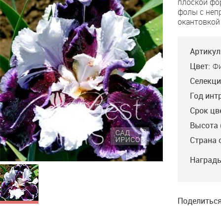
плоской фо
фолы с неп
окантовкой 
Артикул
Цвет:
Ф
Селекци
Год инт
Срок цв
Высота 
Страна 
Награды
Поделиться