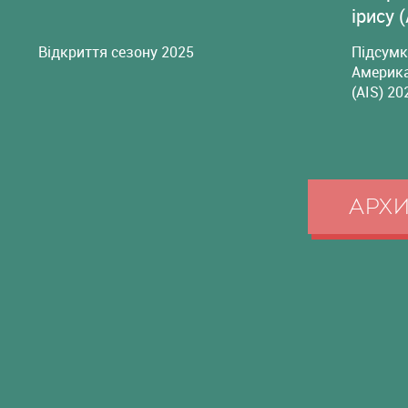
ірису 
Відкриття сезону 2025
Підсумк
Америка
(AIS) 20
АРХ