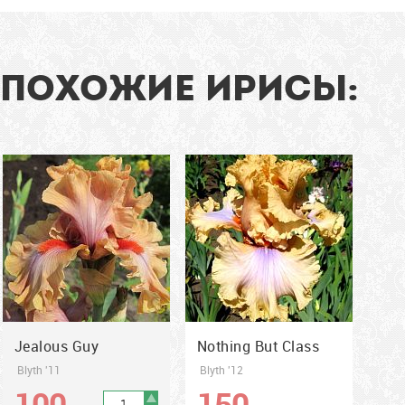
фолы с...
94
91
см
см
ПОХОЖИЕ ИРИСЫ:
2011
2012
Jealous Guy
Nothing But Class
Blyth '11
Blyth '12
100
150
грн
грн