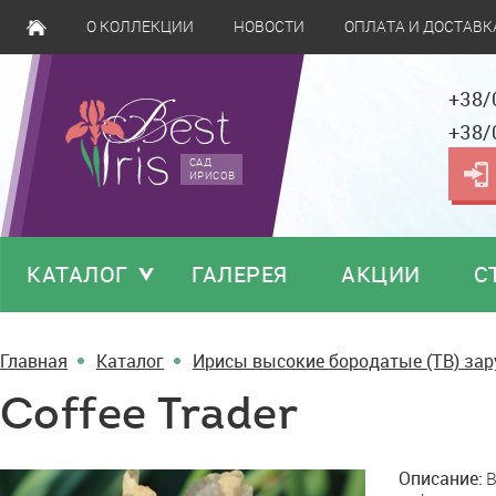
О КОЛЛЕКЦИИ
НОВОСТИ
ОПЛАТА И ДОСТАВК
+38/
+38/
САД
ИРИСОВ
КАТАЛОГ
ГАЛЕРЕЯ
АКЦИИ
С
Главная
Каталог
Ирисы высокие бородатые (TB) за
Coffee Trader
Coffee
Описание:
B