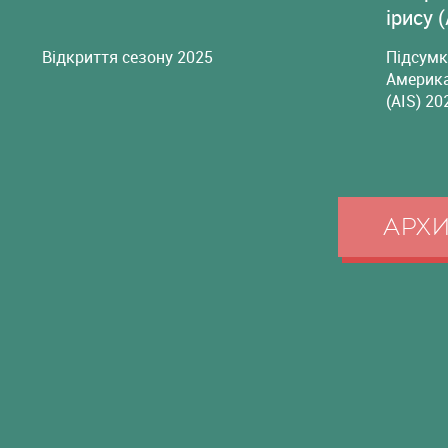
ірису 
Відкриття сезону 2025
Підсумк
Америка
(AIS) 20
АРХ