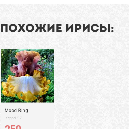
белых фолах. Жёлтые...
91
см
ПОХОЖИЕ ИРИСЫ:
2017
Mood Ring
Keppel '17
250
грн