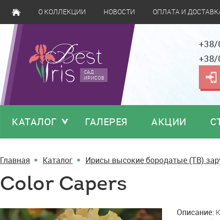
О КОЛЛЕКЦИИ
НОВОСТИ
ОПЛАТА И ДОСТАВК
+38/
+38/
САД
ИРИСОВ
КАТАЛОГ
ГАЛЕРЕЯ
АКЦИИ
С
Главная
Каталог
Ирисы высокие бородатые (TB) за
Color Capers
Color
Описание:
K