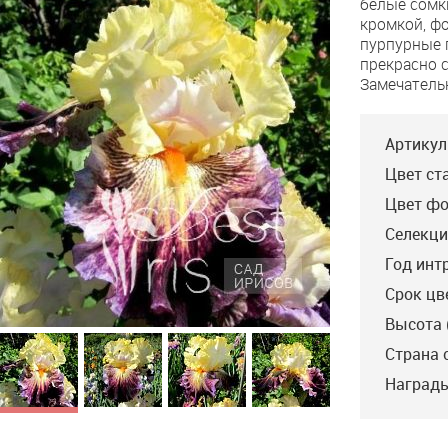
белые сомк
кромкой, ф
пурпурные 
прекрасно 
Замечатель
Артикул
Цвет ст
Цвет фо
Селекци
Год инт
Срок цв
Высота 
Страна 
Cosmic Melody
Brightline
Pop
Награды
Blyth’16, M, 91. Кремово-
Sutton'16, ML, 91.
Ghio
лимонные стандарты.
Жёлтые стандарты.
Ста
На фолах интересная
Белые фолы, с жёлтыми
– бе
комбинация пунктирно-
лучами по центру.
фио