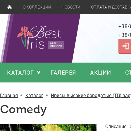
О КОЛЛЕКЦИИ
НОВОСТИ
ОПЛАТА И ДОСТАВК
+38/
+38/
САД
ИРИСОВ
КАТАЛОГ
ГАЛЕРЕЯ
АКЦИИ
С
Главная
Каталог
Ирисы высокие бородатые (TB) за
Comedy
Comedy
Описание:
G