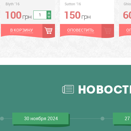
Blyth '16
Sutton '16
Ghio
100
150
6
грн
грн
грн
грн
грн
В КОРЗИНУ
ОПОВЕСТИТЬ
О
НОВОСТ
30 ноября 2024
27