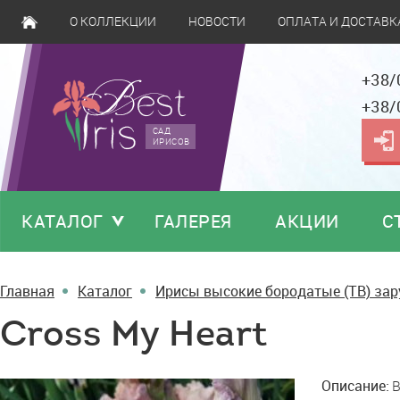
О КОЛЛЕКЦИИ
НОВОСТИ
ОПЛАТА И ДОСТАВК
+38/
+38/
САД
ИРИСОВ
КАТАЛОГ
ГАЛЕРЕЯ
АКЦИИ
С
Главная
Каталог
Ирисы высокие бородатые (TB) за
Cross My Heart
Cross
Описание:
B