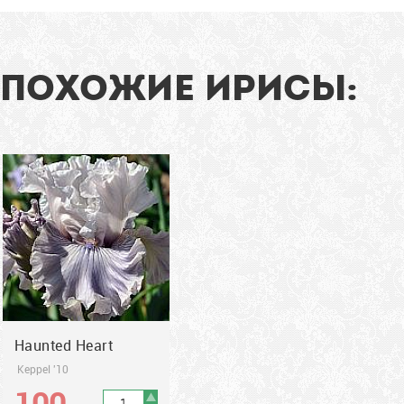
На...
91
см
ПОХОЖИЕ ИРИСЫ:
2010
Haunted Heart
Keppel '10
100
грн