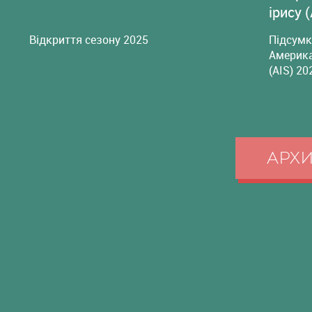
ірису 
Відкриття сезону 2025
Підсумк
Америка
(AIS) 20
АРХ