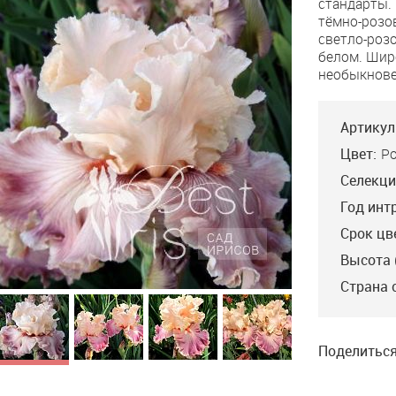
стандарты.
My
тёмно-розо
Heart
светло-роз
белом. Шир
необыкнове
Артикул
Цвет:
Р
Селекци
Год инт
Срок цв
Высота 
Haunted Heart
Страна 
Keppel’10, M, 91, HM’12,
AM’14, WM’16, DM’18 .
"Сердце с
привидениями."
Поделиться
Розовато-серые, со
стальным
отливом стандарты.