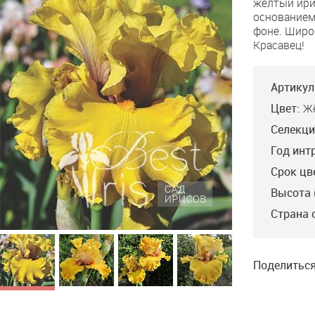
жёлтый ири
Gold
основанием
фоне. Широ
Красавец!
Артикул
Цвет:
Ж
Селекци
Год инт
Срок цв
Высота 
Страна 
Поделиться