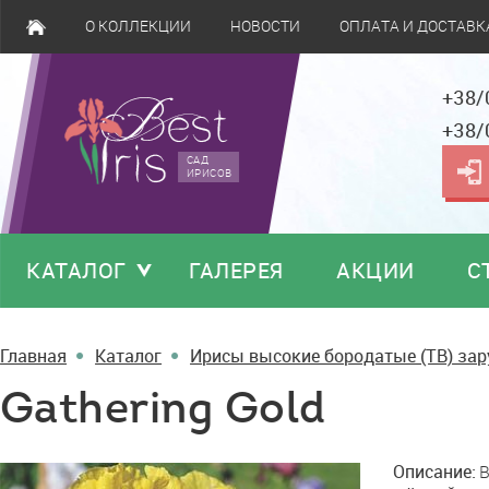
О КОЛЛЕКЦИИ
НОВОСТИ
ОПЛАТА И ДОСТАВК
+38/
+38/
САД
ИРИСОВ
КАТАЛОГ
ГАЛЕРЕЯ
АКЦИИ
С
Главная
Каталог
Ирисы высокие бородатые (TB) за
Gathering Gold
Gathering
Описание:
B