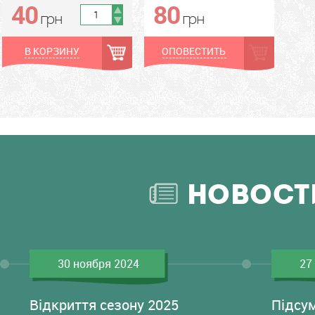
40
80
грн
грн
грн
грн
В КОРЗИНУ
ОПОВЕСТИТЬ
НОВОСТ
30 ноября 2024
27
Відкриття сезону 2025
Підсу