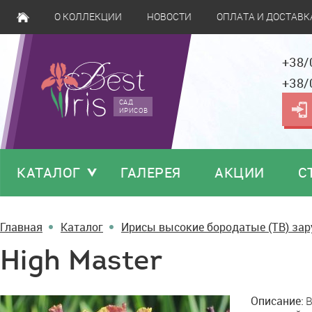
О КОЛЛЕКЦИИ
НОВОСТИ
ОПЛАТА И ДОСТАВК
+38/
+38/
САД
ИРИСОВ
КАТАЛОГ
ГАЛЕРЕЯ
АКЦИИ
С
Главная
Каталог
Ирисы высокие бородатые (TB) за
High Master
High
Описание:
B