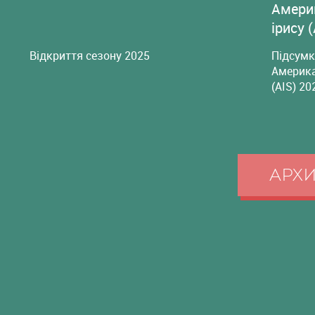
Амери
ірису 
Відкриття сезону 2025
Підсумк
Америка
(AIS) 20
АРХ