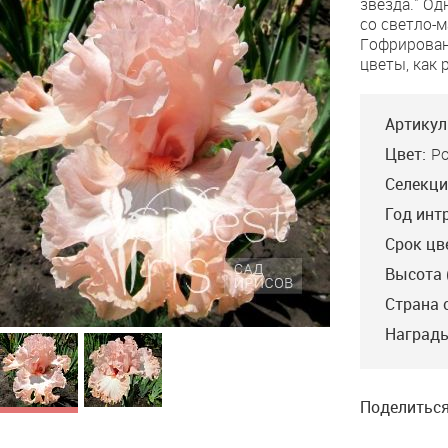
звезда." Од
Star
со светло-
Гофрирова
цветы, как 
Артикул
Цвет:
Р
Селекци
Год инт
Срок цв
Высота 
Страна 
In the Morning
Награды
Innerst'04, EM, 91.
Совершенный розовый
ирис с розовыми
бородками.
Гофрированный и
Поделиться
кружевной красавец!!!