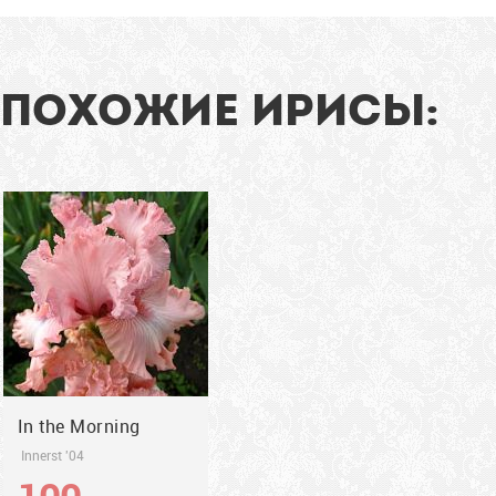
91
см
ПОХОЖИЕ ИРИСЫ:
2004
In the Morning
Innerst '04
100
грн