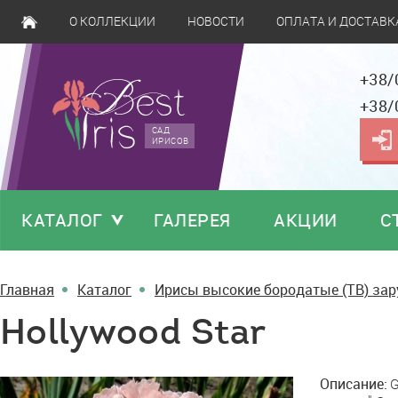
О КОЛЛЕКЦИИ
НОВОСТИ
ОПЛАТА И ДОСТАВК
+38/
+38/
САД
ИРИСОВ
КАТАЛОГ
ГАЛЕРЕЯ
АКЦИИ
С
Главная
Каталог
Ирисы высокие бородатые (TB) за
Hollywood Star
Hollywood
Описание:
G