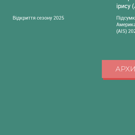
ірису 
Відкриття сезону 2025
Підсумк
Америка
(AIS) 20
АРХ