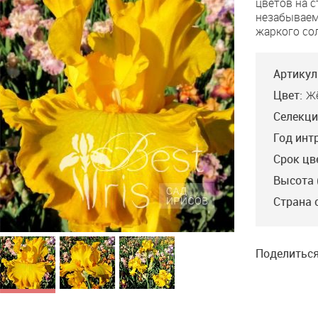
цветов на с
Off
незабываем
the
жаркого сол
Press
Артикул
Цвет:
Ж
Селекци
Год инт
Срок цв
Высота 
Страна 
Поделиться