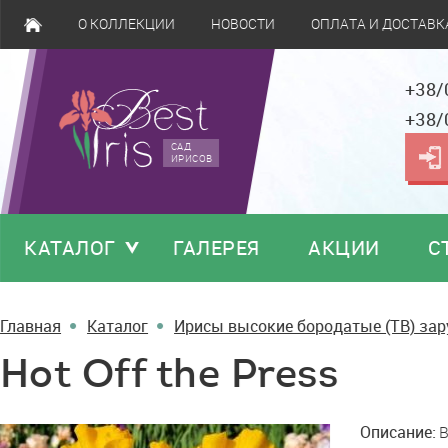
О КОЛЛЕКЦИИ
НОВОСТИ
ОПЛАТА И ДОСТАВК
+38/
+38/
САД
ИРИСОВ
КАТАЛОГ
ГАЛЕРЕЯ
АКЦИИ
С
Главная
Каталог
Ирисы высокие бородатые (TB) за
Hot Off the Press
Hot
Описание:
B