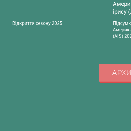
Амери
ірису 
Відкриття сезону 2025
Підсумк
Америка
(AIS) 20
АРХ