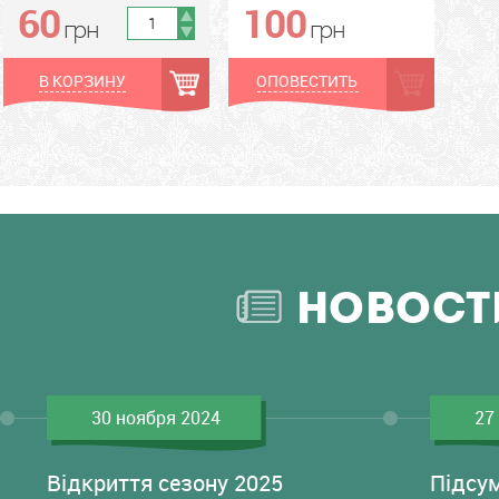
60
100
грн
грн
грн
грн
В КОРЗИНУ
ОПОВЕСТИТЬ
НОВОСТ
30 ноября 2024
27
Відкриття сезону 2025
Підсу