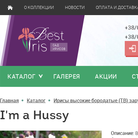
О КОЛЛЕКЦИИ
НОВОСТИ
ОПЛАТА И ДОСТАВК
+38/
+38/
САД
ИРИСОВ
КАТАЛОГ
ГАЛЕРЕЯ
АКЦИИ
С
Главная
Каталог
Ирисы высокие бородатые (TB) за
I'm a Hussy
I'm
Описание:
B