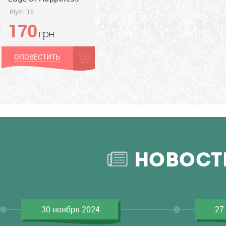
Blyth '16
170
грн
грн
ОПОВЕСТИТЬ
НОВОСТ
30 ноября 2024
27