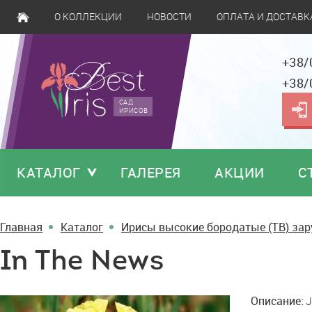
О КОЛЛЕКЦИИ
НОВОСТИ
ОПЛАТА И ДОСТАВК
+38/
+38/
САД
ИРИСОВ
КАТАЛОГ
ГАЛЕРЕЯ
АКЦИИ
С
Главная
Каталог
Ирисы высокие бородатые (TB) за
In The News
In
Описание:
J